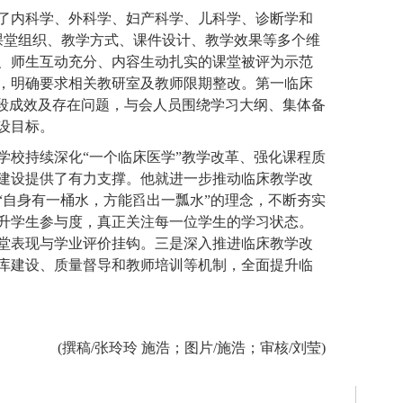
了内科学、外科学、妇产科学、儿科学、诊断学和
课堂组织、教学方式、课件设计、教学效果等多个维
、师生互动充分、内容生动扎实的课堂被评为示范
，明确要求相关教研室及教师限期整改。第一临床
阶段成效及存在问题，与会人员围绕学习大纲、集体备
设目标。
学校持续深化“一个临床医学”教学改革、强化课程质
建设提供了有力支撑。他就进一步推动临床教学改
“自身有一桶水，方能舀出一瓢水”的理念，不断夯实
升学生参与度，真正关注每一位学生的学习状态。
堂表现与学业评价挂钩。三是深入推进临床教学改
库建设、质量督导和教师培训等机制，全面提升临
(撰稿/张玲玲 施浩；图片/施浩；审核/刘莹)