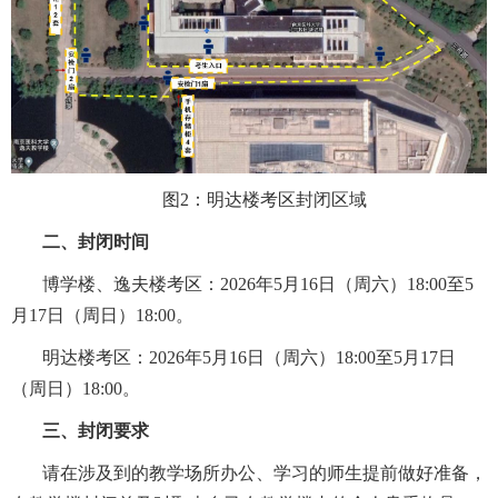
图
2
：明达楼考区封闭区域
二、封闭时间
博学楼、逸夫楼考区：
202
6
年
5
月
16
日（周
六
）
1
8
:00
至
5
月
17
日（周日）
1
8
:00
。
明达楼考区：
202
6
年
5
月
16
日（周
六
）
1
8
:00
至
5
月
17
日
（周日）
1
8
:00。
三、封闭要求
请在涉及到的教学场所办公、学习的师生提前做好准备，