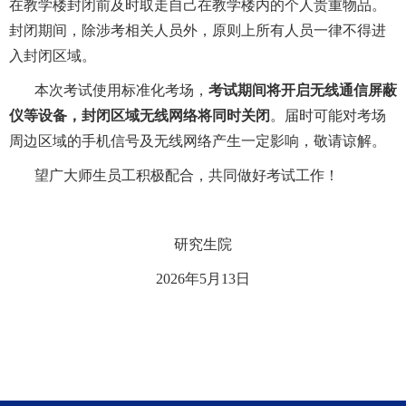
在教学楼封闭前及时取走自己在教学楼内的个人贵重物品。
封闭期间
，
除涉考相关人员外，原则上
所有
人员一律不得进
入封闭区域。
本次考试使用标准化考场，
考试期间将开启无线通信屏蔽
仪等设备，
封闭区域
无线
网络
将同时关闭
。届时可能对考场
周边区域的手机信号及无线网络产生一定影响，敬请谅解。
望广大师生员工积极配合，共同做好考试工作！
研究生院
202
6
年
5
月
13
日