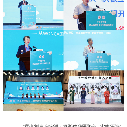
（撰稿/刘言 宋宁进；摄影/中华医学会；审核/王海）