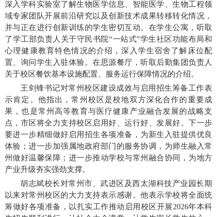
深入学科实验室了解生物医学信息、智能医学、生物工程领
域专家团队开展前沿研究以及创新技术成果转移转化情况，
并与正在进行创新训练的学生密切互动。在学生公寓，听取
了学工部负责人关于守民书院“一站式”学生社区功能布局和
心理健康教育特色情况的介绍，深入学生宿舍了解床位配
置、询问学生入驻体验。在思源餐厅，听取后勤集团负责人
关于校区餐饮基本设施配置、服务运行保障情况的介绍。
王剑锋书记对常州校区建设成效与启用招生筹备工作表
示肯定。他指出，常州校区是校地双方深化合作的重要成
果，也是常州高等教育与医疗健康产业融合发展的战略支
点，市区将全力支持校区启用好、运行好、发展好。下一步
要进一步精细做好启用招生各项准备，为新生入驻提供优良
体验；进一步加强属地政府部门的服务协调，为师生融入常
州做好温馨保障；进一步推动学校与常州融合协同，为地方
产业升级夯实强劲支撑。
胡志斌校长对常州市、武进区及西太湖科技产业园长期
以来对常州校区的大力支持表示感谢。他表示学校将全面统
筹做好各项准备，以扎实工作推动启用校区开展2026年本科